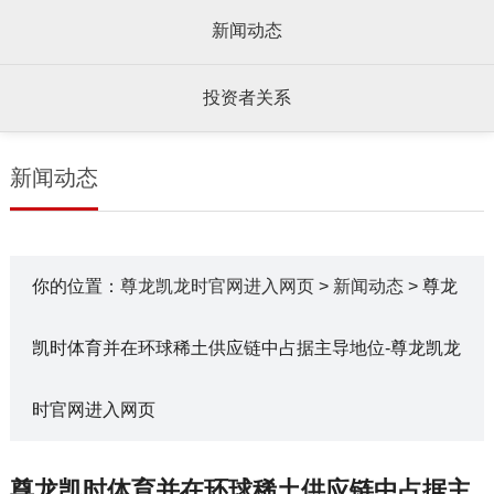
新闻动态
投资者关系
新闻动态
你的位置：
尊龙凯龙时官网进入网页
>
新闻动态
> 尊龙
凯时体育并在环球稀土供应链中占据主导地位-尊龙凯龙
时官网进入网页
尊龙凯时体育并在环球稀土供应链中占据主