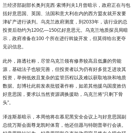
兰经济部副部长奥列克西·索博列夫1月曾暗示，政府正在与包
括好意思国、英国、法国和意大利在内的西方盟友就开发要
津矿产进行谈判。乌克兰政府测度，到2033年，该行业的总
投资后劲约为120亿—150亿好意思元。乌克兰地质探员局暗
示，政府准备在100 个所在进行斡旋开发，但莫得给出更夺
见识信息。
此外，路透社称，尽管乌克兰领有修养较高且低廉的劳能
源，基础法子也较完善，但投资者以为仍有好多贫乏进攻其
投资，举例低效且复杂的监管历程以及难以获取地块和地质
数据。彭博社此前发表批驳著作称，如若其他援乌国度效仿
好意思国，要求以当然资源调换援助，乌克兰将“只剩下骨
头”。
泽连斯基暗示，本周他将在慕尼黑安全会议上与好意思国副
总统万斯会面尊龙凯时体育，他还但愿与特朗普举行会谈。