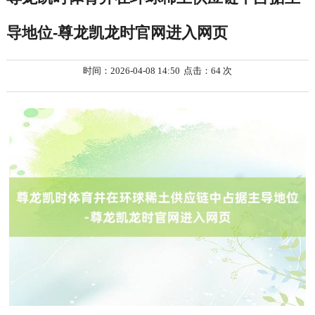
导地位-尊龙凯龙时官网进入网页
时间：2026-04-08 14:50
点击：64 次