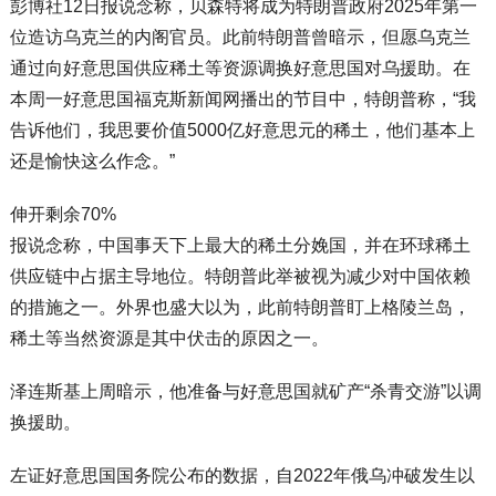
彭博社12日报说念称，贝森特将成为特朗普政府2025年第一
位造访乌克兰的内阁官员。此前特朗普曾暗示，但愿乌克兰
通过向好意思国供应稀土等资源调换好意思国对乌援助。在
本周一好意思国福克斯新闻网播出的节目中，特朗普称，“我
告诉他们，我思要价值5000亿好意思元的稀土，他们基本上
还是愉快这么作念。”
伸开剩余70%
报说念称，中国事天下上最大的稀土分娩国，并在环球稀土
供应链中占据主导地位。特朗普此举被视为减少对中国依赖
的措施之一。外界也盛大以为，此前特朗普盯上格陵兰岛，
稀土等当然资源是其中伏击的原因之一。
泽连斯基上周暗示，他准备与好意思国就矿产“杀青交游”以调
换援助。
左证好意思国国务院公布的数据，自2022年俄乌冲破发生以