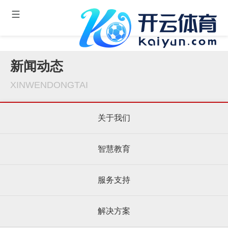
新闻动态
XINWENDONGTAI
关于我们
智慧教育
服务支持
解决方案