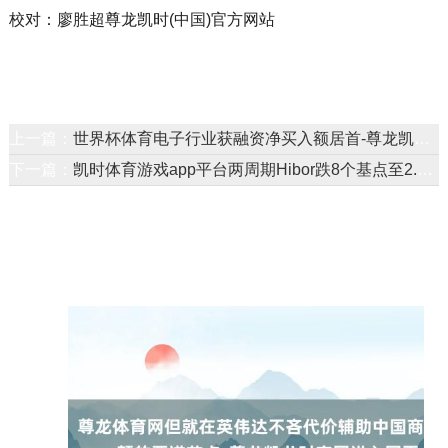
校对：廖胜超尊龙凯时(中国)官方网站
上一篇：
世界杯体育电子行业获融资净买入额居首-尊龙凯龙时官网进入网页
下一篇：
凯时体育游戏app平台两周期Hibor跌8个基点至2.22273%-尊龙凯龙时官网进入网页