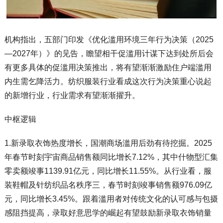
机构指出，五部门印发《优化滥用环境三年行为决策（2025
—2027年）》的见告，瞻望相干促滥用计谋下达到处所后会
有更多具体的促滥用决策推出，将有望渐渐激励住户端滥用
内生需乞降活力。纺织服装行业看成这次行为决策重心说起
的新增行业，行业需求有望渐渐擢升。
中枢逻辑
1.新录取衣饰热度增长，国潮商场滥用后劲有待挖掘。2025
年春节时刻宇宙商品销售额同比增长7.12%，其中什物型汇集
零卖额竣事1139.91亿元，同比增长11.55%。从行业看，服
装鞋帽及针纺织品名秩序三，春节时刻竣事销售额976.09亿
元，同比增长3.45%。跟着滥用者对传统文化的认可感与包摄
感阻挡提高，录取好意思学的崛起有望鼓励新录取衣饰销量