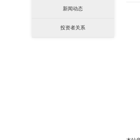
新闻动态
投资者关系