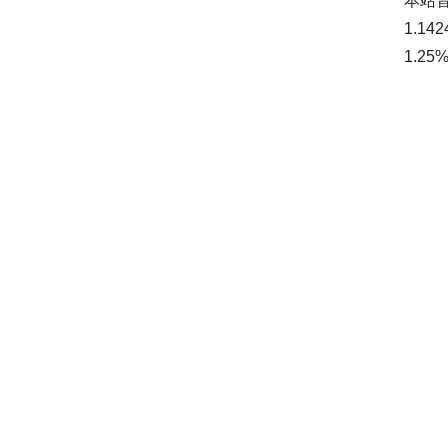
本站音
1.1
1.2