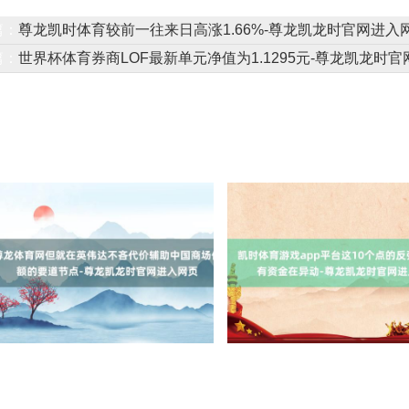
篇：
尊龙凯时体育较前一往来日高涨1.66%-尊龙凯龙时官网进入
篇：
世界杯体育券商LOF最新单元净值为1.1295元-尊龙凯龙时