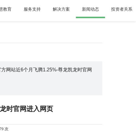
慧教育
服务支持
解决方案
新闻动态
投资者关系
官方网站近6个月飞腾1.25%-尊龙凯龙时官网
龙凯龙时官网进入网页
9 次