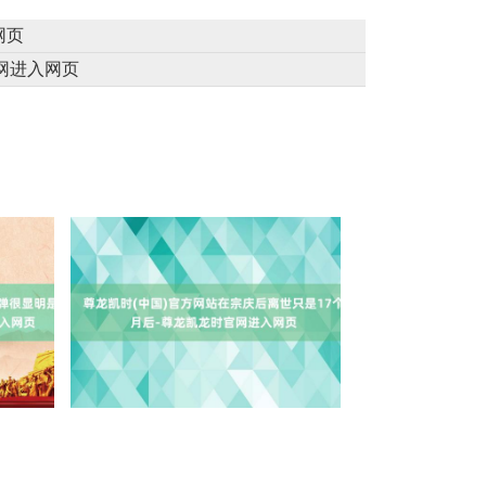
网页
官网进入网页