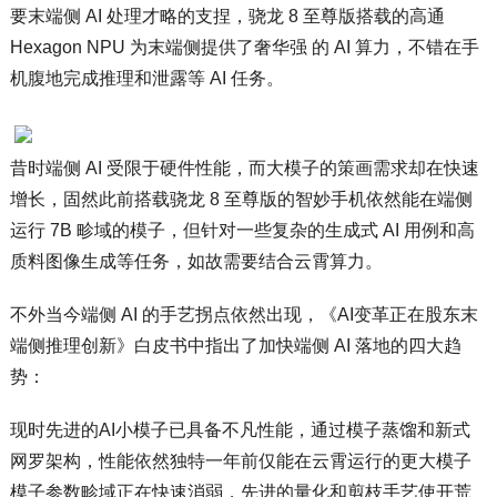
要末端侧 AI 处理才略的支捏，骁龙 8 至尊版搭载的高通
Hexagon NPU 为末端侧提供了奢华强 的 AI 算力，不错在手
机腹地完成推理和泄露等 AI 任务。
昔时端侧 AI 受限于硬件性能，而大模子的策画需求却在快速
增长，固然此前搭载骁龙 8 至尊版的智妙手机依然能在端侧
运行 7B 畛域的模子，但针对一些复杂的生成式 AI 用例和高
质料图像生成等任务，如故需要结合云霄算力。
不外当今端侧 AI 的手艺拐点依然出现，《AI变革正在股东末
端侧推理创新》白皮书中指出了加快端侧 AI 落地的四大趋
势：
现时先进的AI小模子已具备不凡性能，通过模子蒸馏和新式
网罗架构，性能依然独特一年前仅能在云霄运行的更大模子
模子参数畛域正在快速消弱，先进的量化和剪枝手艺使开荒