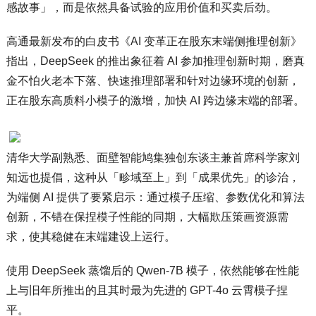
感故事」，而是依然具备试验的应用价值和买卖后劲。
高通最新发布的白皮书《AI 变革正在股东末端侧推理创新》
指出，DeepSeek 的推出象征着 AI 参加推理创新时期，磨真
金不怕火老本下落、快速推理部署和针对边缘环境的创新，
正在股东高质料小模子的激增，加快 AI 跨边缘末端的部署。
清华大学副熟悉、面壁智能鸠集独创东谈主兼首席科学家刘
知远也提倡，这种从「畛域至上」到「成果优先」的诊治，
为端侧 AI 提供了要紧启示：通过模子压缩、参数优化和算法
创新，不错在保捏模子性能的同期，大幅欺压策画资源需
求，使其稳健在末端建设上运行。
使用 DeepSeek 蒸馏后的 Qwen-7B 模子，依然能够在性能
上与旧年所推出的且其时最为先进的 GPT-4o 云霄模子捏
平。