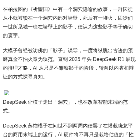
在柏拉图的《祈望国》中有一个洞穴隐喻的故事，一群囚徒
从小就被锁在一个洞穴内部对墙壁，死后有一堆火，囚徒们
一世所见独一映在墙壁上的影子，便认为这些影子等于确切
的寰宇。
大模子曾经被访佛的「影子」误导，一度将纵脱出古迹的预
磨真金不怕火奉为轨范。直到 2025 年头 DeepSeek R1 展现
的推理才略，AI 从只是不雅察影子的阶段，转向以内省和辩
证的方式探寻真知。
DeepSeek 让模子走出「洞穴」，也在改革智能末端的范
式。
DeepSeek 蒸馏模子在问世不到两周内便罢了在搭载骁龙平
台的商用末端上的运行，AI 硬件将不再只是栽培估值的「性