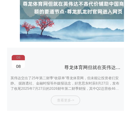
08
08
尊龙体育网但就在英伟达不吝代价辅助中国商场份额的要道节点-尊龙凯龙时官网进入网页
英伟达交出了25年第二财季“收获单”尊龙体育网，但未能让投资者们安
大
静。 据路透社、金融时报等外媒报说念，好意思东时辰8月27日，发布
指
了收尾2025年7月27日的2026财年第二财季财报，其中Q2总营收467
1
亿好意思元，上年同期为300.4亿好意思元，同比增长56%，商场预期
殊
为460.58亿好意思元；专注于东说念主工智能的数据中心Q2营收为411
仍
查看更多->
亿好意思元，上年同期为262.72亿好意思元，同比增长56.4%，略低于
维
分析师预期的412.9亿好意思元；英伟达还预计第三财季营收540亿好意
持
思元高下浮
在