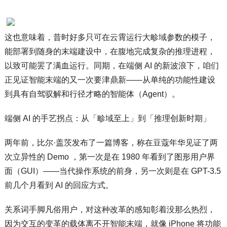
这也意味着，昔时好多只可在云霄运行大畛域参数的模子，
能部署到随身的末端建设中，在腹地完成复杂的推理进程，
以致可能罢了满血运行。同期，在端侧 AI 的新波浪下，咱们
正见证智能末端的又一次要津鼎新——从单纯的功能性建设
到具有自驾驭解和行径才略的智能体（Agent）。
端侧 AI 的手艺拐点：从「畛域至上」到「推理创新时期」
两年前，比尔·盖茨发布了一篇博客，称在豆蔻年华见证了两
次立异性的 Demo ，第一次是在 1980 年看到了图形用户界
面（GUI）——当代操作系统的前身，另一次则是在 GPT-3.5
前几个月看到 AI 的回应方式。
关系词手脚凡俗用户，对这种改革的感知彰着没那么热烈，
因为交互的变革的载体离不开智能末端，就像 iPhone 将功能