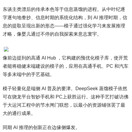
东谈主类漂后的传承本色等于信息蒸馏的进程。从中叶纪逐
字逐句地誊抄、信息时期的系统化结构，到 AI 推理时期，信
息的提取呈现出新的形态——模子通过强化学习来发展推理
才略，像婴儿通过不停的自我探索来意志寰宇。
像前边提到的高通 AI Hub ，它构建的预优化模子库，使开荒
者能将稳健末端建设的模子的，应用在高通手机、PC 和汽车
等多末端中的手艺基础。
模子轻量化是端侧 AI 普及的要津。DeepSeek 蒸馏模子依然
可在骁龙平台智妙手机和 PC上获胜运行。这种手艺打破访佛
于大运河工程中的节水闸门联想，以最小的资源铺张罢了最
大的通行成果。
同期 AI 推理的创新正在边缘侧爆发。