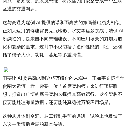
则兴，塞则衰」的系统想维，将散播的河谈整合成一个互联
互通的交通网罗。
这与高通为端侧 AI 提供的谐和而高效的策画基础颇为相似。
正如大运河的修建需要克服地形、水文等诸多挑战，端侧 AI
所濒临的，是来自不同末端建设、不同应用场景的愈加万般
化和复杂的需求。这其中不仅包括了硬件性能的门径，还包
括了模子大小、功耗、蔓延等多重拘谨。
而要让 AI 委果融入到这些万般化的末端中，正如宇文恺当年
贪图大运河一样，需要一位「首席架构师」来进行顶层联
想，打造出广博的底层架构来撑捏其高效运行。这个架构不
仅要能处理海量数据，还要能纯真稳健万般应用场景。
这种从具体到空洞、从工程到手艺的递进，试验上也反馈了
东谈主类漂后发展的基本头绪。