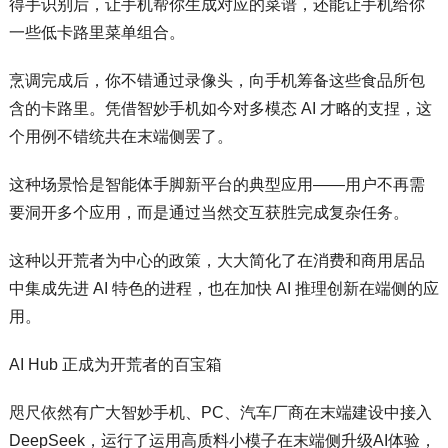
得手识别后，让手机帮你生成对应的菜谱，还能让手机给你
一些低卡路里菜单组合。
烹调完成后，你不错通过录像头，向手机筹备这些食品所包
含的卡路里。凭借智妙手机如今对多模态 AI 才略的支捏，这
个用例不错统共在末端侧罢了。
这种场景恰是智能体手脚新平台的典型应用——用户不再需
要洞开多个应用，而是通过当然交互获胜完成复杂任务。
这种以开荒者为中心的政策，大大简化了在消费和商用居品
中集成先进 AI 特色的进程，也在加快 AI 推理创新在端侧的应
用。
AI Hub 正成为开荒者的百宝箱
咫尺依然有广大智妙手机、PC、汽车厂商在末端建设中接入
DeepSeek，运行了运用高质料小模子在末端侧升级AI体验，