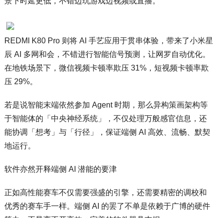
景下时延更低，不错边玩游戏边视频或直播。
REDMI K80 Pro 则将 AI 手艺应用于贯串体验，带来了小米星
辰 AI 多网和会，不错进行智能信号预测，让网罗自动优化。
在地铁场景下，微信视频卡顿率欺压 31%，短视频卡顿率欺
压 29%。
若是说智能末端依然参加 Agent 时期，那么异构策画架构等
于智能体的「中央神经系统」，不仅处理万般感官信息，还
能协调「想考」与「行径」，保证端侧 AI 高效、流畅、默契
地运行。
软件亦然开释端侧 AI 潜能的要津
正如高性能赛车不仅需要强盛的引擎，还需要精密的调校和
优秀的赛车手一样。端侧 AI 的罢了不单是依赖于广博的硬件