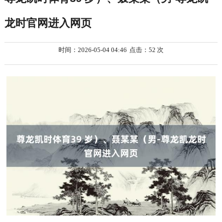
龙时官网进入网页
时间：2026-05-04 04:46
点击：52 次