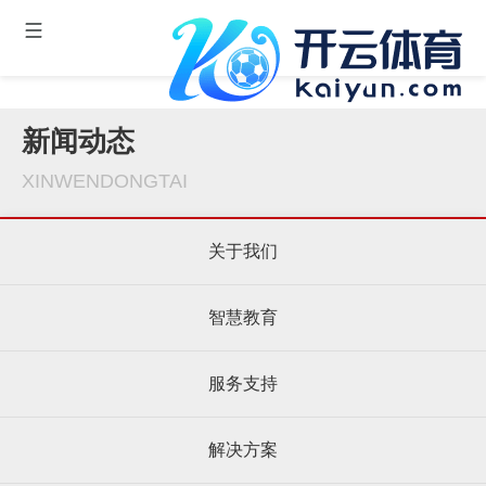
新闻动态
XINWENDONGTAI
关于我们
智慧教育
服务支持
解决方案