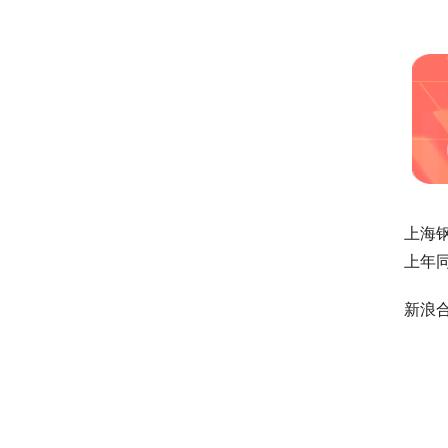
上海钢
上年同
新浪