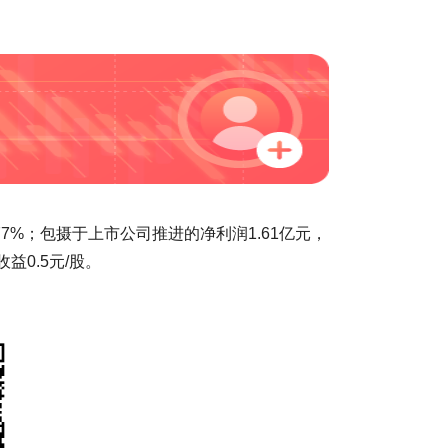
.77%；包摄于上市公司推进的净利润1.61亿元，
益0.5元/股。