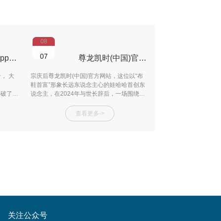
08
07
凯时体育游戏app平台这10个点的反弹很显明是有资金在异动-尊龙凯龙时官网进入网页
尊龙凯时(中国)官方网站在宗庆后离世只是17个月后-尊龙凯龙时官网进入网页
， 大
宗庆后尊龙凯时(中国)官方网站，这位以“布
了
鞋首富”形象长远东说念主心的娃哈哈首创东
跌破了5
说念主，在2024年与世长辞后，一场围绕其
764只
遗产的热烈争夺战悄然爆发。一年夙昔，这
场特殊的
场风暴不仅揭示了宗家复杂的守秘关系，更
查看更多->
来到了
将娃哈哈这家创立38年的老牌企业推向未知
轴，今
的十字街头。《风暴眼》通过多位知情东说
CD零
念主士的访谈，揭开了内情远超外界想象的
就莫得
家眷纠葛。 知情东说念主士称不啻4个孩子
特殊遑
宗馥莉除外，宗庆后被曝还有6个孩子 宗庆后
18号的
的家庭关系远非公众理解的“一妻一女一布
众人，
鞋”那般简便。2018年，宗家为宗庆后父亲编
写年谱时，证据宗
关注公众号