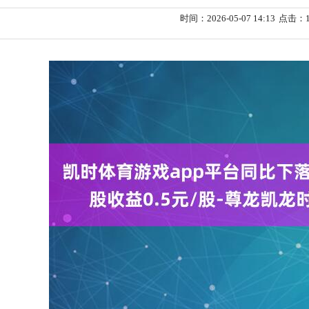
时间：2026-05-07 14:13
点击：1