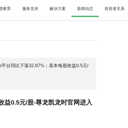
慧教育
服务支持
解决方案
新闻动态
投资者关系
p平台同比下落32.87%；基本每股收益0.5元/
收益0.5元/股-尊龙凯龙时官网进入