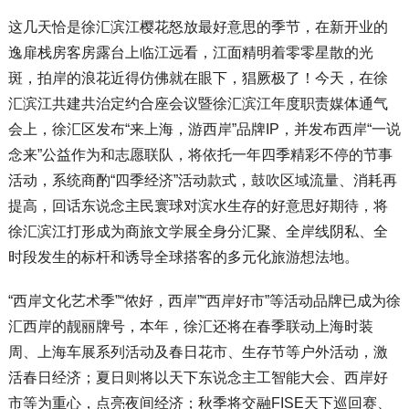
这几天恰是徐汇滨江樱花怒放最好意思的季节，在新开业的
逸扉栈房客房露台上临江远看，江面精明着零零星散的光
斑，拍岸的浪花近得仿佛就在眼下，猖厥极了！今天，在徐
汇滨江共建共治定约合座会议暨徐汇滨江年度职责媒体通气
会上，徐汇区发布“来上海，游西岸”品牌IP，并发布西岸“一说
念来”公益作为和志愿联队，将依托一年四季精彩不停的节事
活动，系统商酌“四季经济”活动款式，鼓吹区域流量、消耗再
提高，回话东说念主民寰球对滨水生存的好意思好期待，将
徐汇滨江打形成为商旅文学展全身分汇聚、全岸线阴私、全
时段发生的标杆和诱导全球搭客的多元化旅游想法地。
“西岸文化艺术季”“侬好，西岸”“西岸好市”等活动品牌已成为徐
汇西岸的靓丽牌号，本年，徐汇还将在春季联动上海时装
周、上海车展系列活动及春日花市、生存节等户外活动，激
活春日经济；夏日则将以天下东说念主工智能大会、西岸好
市等为重心，点亮夜间经济；秋季将交融FISE天下巡回赛、