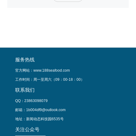
亿好意思元，上年同期为262.72亿好意思元，同比增长56.4%，略低于
维
分析师预期的412.9亿好意思元；英伟达还预计第三财季营收540亿好意
持
思元高下浮
在
服务热线
官方网站：www.188seafood.com
工作时间：周一至周六（09：00-18：00）
联系我们
QQ：23863098079
邮箱：1b004df9@outlook.com
地址：新闻动态科技园6535号
关注公众号