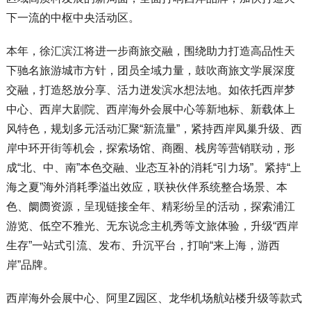
下一流的中枢中央活动区。
本年，徐汇滨江将进一步商旅交融，围绕助力打造高品性天
下驰名旅游城市方针，团员全域力量，鼓吹商旅文学展深度
交融，打造怒放分享、活力迸发滨水想法地。如依托西岸梦
中心、西岸大剧院、西岸海外会展中心等新地标、新载体上
风特色，规划多元活动汇聚“新流量”，紧持西岸凤巢升级、西
岸中环开街等机会，探索场馆、商圈、栈房等营销联动，形
成“北、中、南”本色交融、业态互补的消耗“引力场”。紧持“上
海之夏”海外消耗季溢出效应，联袂伙伴系统整合场景、本
色、阛阓资源，呈现链接全年、精彩纷呈的活动，探索浦江
游览、低空不雅光、无东说念主机秀等文旅体验，升级“西岸
生存”一站式引流、发布、升沉平台，打响“来上海，游西
岸”品牌。
西岸海外会展中心、阿里Z园区、龙华机场航站楼升级等款式