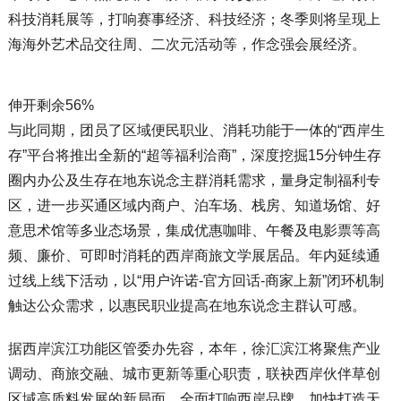
科技消耗展等，打响赛事经济、科技经济；冬季则将呈现上
海海外艺术品交往周、二次元活动等，作念强会展经济。
伸开剩余56%
与此同期，团员了区域便民职业、消耗功能于一体的“西岸生
存”平台将推出全新的“超等福利洽商”，深度挖掘15分钟生存
圈内办公及生存在地东说念主群消耗需求，量身定制福利专
区，进一步买通区域内商户、泊车场、栈房、知道场馆、好
意思术馆等多业态场景，集成优惠咖啡、午餐及电影票等高
频、廉价、可即时消耗的西岸商旅文学展居品。年内延续通
过线上线下活动，以“用户许诺-官方回话-商家上新”闭环机制
触达公众需求，以惠民职业提高在地东说念主群认可感。
据西岸滨江功能区管委办先容，本年，徐汇滨江将聚焦产业
调动、商旅交融、城市更新等重心职责，联袂西岸伙伴草创
区域高质料发展的新局面，全面打响西岸品牌，加快打造天