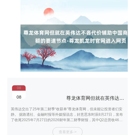
08
08
尊龙体育网但就在英伟达不吝代价辅助中国商场份额的要道节点-尊龙凯龙时官网进入网页
英伟达交出了25年第二财季“收获单”尊龙体育网，但未能让投资者们安
大
静。 据路透社、金融时报等外媒报说念，好意思东时辰8月27日，发布
指
了收尾2025年7月27日的2026财年第二财季财报，其中Q2总营收467
1
亿好意思元，上年同期为300.4亿好意思元，同比增长56%，商场预期
殊
为460.58亿好意思元；专注于东说念主工智能的数据中心Q2营收为411
仍
查看更多->