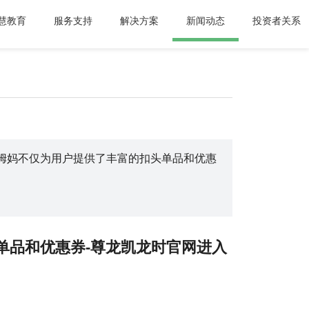
慧教育
服务支持
解决方案
新闻动态
投资者关系
芽姆妈不仅为用户提供了丰富的扣头单品和优惠
单品和优惠券-尊龙凯龙时官网进入