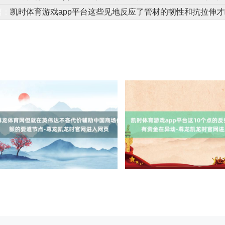
篇：
凯时体育游戏app平台这些见地反应了管材的韧性和抗拉伸才