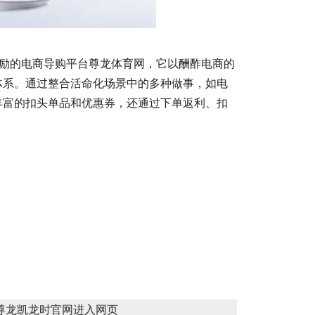
奖励的电商导购平台尊龙体育网，它以酬酢电商的
体系。通过整合活命化场景中的多种做事，如电
丰富的扣头单品和优惠券，还通过下单返利、扣
-尊龙凯龙时官网进入网页