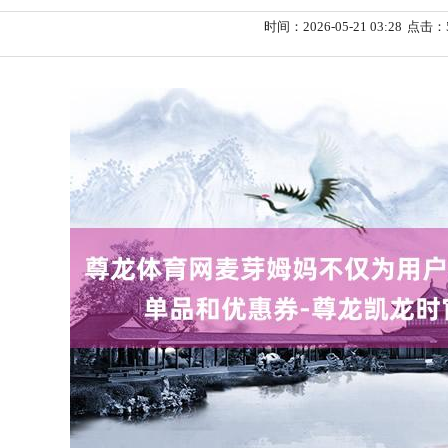
时间：2026-05-21 03:28
点击：5