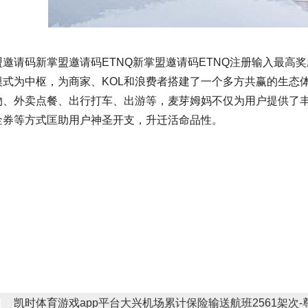
盟邀请码新掌盟邀请码ETNQ新掌盟邀请码ETNQ注册输入最高
模式为中枢，为商家、KOL和浪费者搭建了一个多方共赢的生态
物、外卖点餐、出行打车、出游等，麦芽姆妈不仅为用户提供了
金券等方式匡助用户神圣开支，升迁活命品性。
篇：
凯时体育游戏app平台大兴机场累计保险输送航班2561架次