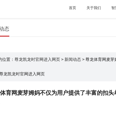
首页
关于我们
智
动态
的位置：
尊龙凯龙时官网进入网页
>
新闻动态
> 尊龙体育网麦
-尊龙凯龙时官网进入网页
体育网麦芽姆妈不仅为用户提供了丰富的扣头