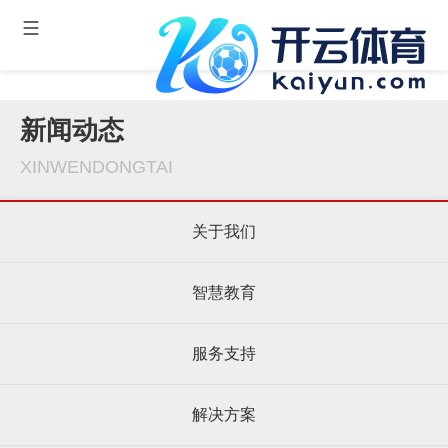
新闻动态
XINWENDONGTAI
关于我们
智慧教育
服务支持
解决方案