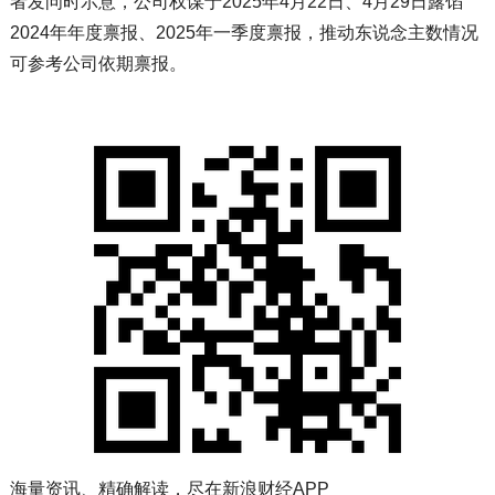
者发问时示意，公司权谋于2025年4月22日、4月29日露馅
2024年年度禀报、2025年一季度禀报，推动东说念主数情况
可参考公司依期禀报。
海量资讯、精确解读，尽在新浪财经APP