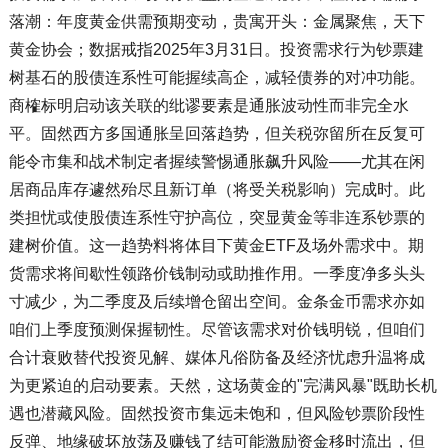
落潮：年度黄金供需预期变动，贵寓开头：金属聚焦，天下
黄金协会；数据戒指2025年3月31日。投资需求行为钞票建
树基石的股债连系性可能握续高企，减轻债券的对冲功能。
商榷标明启动该关联的纰谬要素是通胀波动性而非完全水
平。固然西方多国通胀呈回落趋势，但关税弥留所在反复可
能令市集和战术制定者握续警惕通胀飙升风险——尤其在闲
居商品库存遽然殆尽且新订单（将受关税影响）完成时。此
类担忧或使股债连系性守护高位，突显黄金等非连系钞票的
建树价值。这一趋势料将体目下黄金ETF及场外需求中。期
货需求将间歇性领路价钱制动或助推作用。一季度净多头头
寸减少，为二季度及后续增仓留出空间。金条金币需求亦如
咱们上季度预测保握韧性。尽管该需求对价钱明锐，但咱们
合计衰败替代投资见解、媒体凡俗防备及经济忧虑升温将成
为更紧迫的启动要素。天然，这场黄金的"完满风暴"既助长机
遇也潜藏风险。固然投资市集远未饱和，但风险钞票阶段性
反弹、地缘破坏放荡及赚钱了结可能激励资金移时流出，但