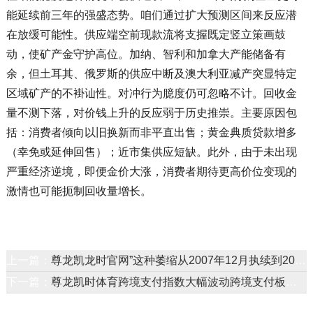
能延续前三年的强盛态势。咱们通过扩大预测区间来反应潜
在放缓可能性。供应端空前现款流将支握既定竖立策画鼓
动，使矿产金守护高位。加纳、智利和加拿大产能储备有
余，但土耳其、俄罗斯的供应中断及澳大利亚减产突显特定
区域矿产的不褂讪性。对冲行为臆度仍可忽略不计。回收金
量不测下落，对价钱上升的反应弱于历史推崇。主要原因包
括：消费者倾向以旧换新而非平直出售；黄金典质贷款增多
（幸免或延伸回售）；近市集供应短缺。此外，由于未出现
严重经济逆境，即便金价大涨，消费者期待更高价位变现的
激情也可能扼制回收量增长。
上一篇：
尊龙凯龙时官网”这种萎缩从2007年12月执续到2009年6月-尊龙凯龙时官网进入网页
下一篇：
尊龙凯时体育跨境支付指数大幅波动跨境支付板块的行情波动绝非巧合-尊龙凯龙时官网进入网页