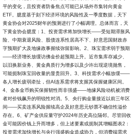
平的变化，且投资者防备焦点可能已从场外市集转向黄金
ETF。臆度基于刻下经济环境的风险性及一季度数据，天下
黄金协会对2025财年的预测进行了小幅调理。总体而言，天
下黄金协会臆度：1、投资需求将加快增长——受短期滞胀风
险、中期衰退风险、股债连系性居高不下、好意思国财政赤
字预期扩大及地缘政事握续弥留影响。2、珠宝需求弱于预期
——经济增长放缓访佛金价超预期上升。近市集库存减少、
以旧换新业务、黄金典质行为增多以及少许出现逆境抛售，
可能扼制珠宝回收量的显贵回升。3、科技需求小幅放缓——
各人增长疲弱牵扯，但AI连系需求将支握其保握健康区间。
4、金条金币购买保握韧性而非强盛——地缘风险动机被消费
者对价钱飙升的明锐性对消。5、央行购金量接近以前三年区
间——买卖连系风险握续高企及好意思元钞票不确信性溢价
存在。6、矿产金供应量守护2024年历史高位隔邻。尽管回收
金可能因价钱上升而增多，但上述要素或扼制其增幅图表2：
投资需求加快增长与央行强盛购金造成协力，但消费端需求