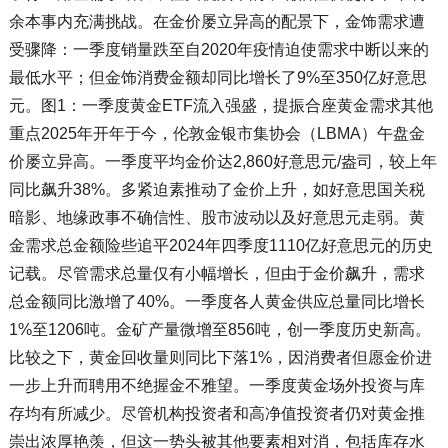
余本事内充满挑战。在金价屡立异高的配景下，金饰需求遭
受骤降：一季度销量跌至自2020年疫情迫使需求中断以来的
最低水平；但金饰消费金额却同比增长了9%至350亿好意思
元。图1：一季度黄金ETF流入强盛，提振合座黄金需求其他
重点2025年开年于今，伦敦金银市集协会（LBMA）午盘金
价屡立异高。一季度平均金价达2,860好意思元/盎司，较上年
同比飙升38%。多紧迫素推动了金价上升，如好意思国关税
暗影、地缘政事不确信性、股市波动以及好意思元走弱。黄
金需求总金额险些追平2024年四季度1110亿好意思元的历史
记载。尽管需求总量仅有小幅增长，但由于金价飙升，需求
总金额同比激增了40%。一季度各人黄金供应总量同比增长
1%至1206吨。金矿产量微增至856吨，创一季度历史新高。
比较之下，黄金回收量则同比下落1%，因消费者但愿金价进
一步上升而聘用不绝握金不雅望。一季度黄金场外投资与库
存均有所减少。尽管机构投资者和高净值投资者仍对黄金推
崇出浓厚艳羡，但这一势头被其他要素相对消，包括库存水