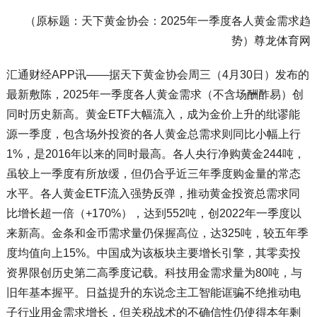
（原标题：天下黄金协会：2025年一季度各人黄金需求趋
势）尊龙体育网
汇通财经APP讯——据天下黄金协会周三（4月30日）发布的
最新敷陈，2025年一季度各人黄金需求（不含场酬酢易）创
同时历史新高。黄金ETF大幅流入，成为金价上升的纰谬能
源一季度，包含场外投资的各人黄金总需求则同比小幅上行
1%，是2016年以来的同时最高。各人央行净购黄金244吨，
虽较上一季度有所放缓，但仍合乎近三年季度购金量的常态
水平。各人黄金ETF流入强势反弹，推动黄金投资总需求同
比增长超一倍（+170%），达到552吨，创2022年一季度以
来新高。金条和金币需求量仍保握高位，达325吨，较五年季
度均值向上15%。中国成为该板块主要增长引擎，其零卖投
资界限创历史第二高季度记载。科技用金需求量为80吨，与
旧年基本握平。日益提升的东说念主工智能诓骗不绝推动电
子行业用金需求增长，但关税战术的不确信性仍使得本年剩