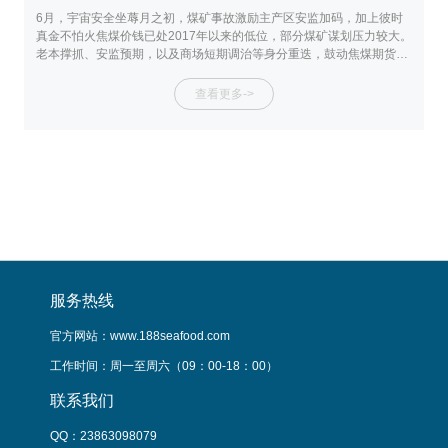
6月，宇宙安全坐蓐月之初，煤矿事故激励主产区安监加码，加上彼时
近
真金不怕火焦煤价钱已处2017年以来的低位，部分煤矿谋划压力较大。
登
老本撑抓、安监预期，以及商场短期调治等身分重迭，鼓动焦煤期货于
酵
6月3日见底后企稳走强。 7月1日，中央财经委员会第六次会议明确建
力
议“照章依规惩处企业廉价无序竞争，开拓企业擢升居品品性，鼓动逾期
资
查看更多->
产能有序退出”，旨在通过供给侧结构性纠正封闭恶性价钱战，优化行业
记
汇集度。供应多余的煤炭行业，成为商场温雅焦点之一。 尔后，国度动
储
力局概述司、煤炭行业协会“反内卷”音讯利好不时实现
源
服务热线
官方网站：www.188seafood.com
工作时间：周一至周六（09：00-18：00）
联系我们
QQ：23863098079