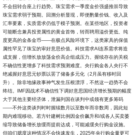
不会扭转合座上行趋势。珠宝需求一季度金价强盛推崇导致
珠宝需求弱于预期。回溯分析显现，即便酌量价钱、收入及
汇率要素，实质需求仍低于模子预测。在某些地区，投资者
可能断念兼具投资属性的黄金首饰，转而聘用溢价更低、纯
度更高的金条金币——在极点风险环境下，这类家具的保值
属性罕见了珠宝的审好意思价值。科技需求AI连系需求将造
成支握，但增长放放荡金价高企组成压力。握续存在的关税
不确信性更增多了科技需求预测难度。央行购金各人央行不
绝减握好意思元钞票以罢了储备多元化（2月虽有移时回
升）。除非地缘政事神气发生压根漂浮，不然这一趋势不会
终结。IMF因战术不确信性下调好意思国经济增长预期的幅度
大于其他主要经济体，泄漏列国在谈判中或领有更多筹码
——不外这类谈判时时握续数月以至数年而非数周，因此短
期内难现移动。若方针建树比例因金价飙升和/或各人买卖萎
缩导致储备增长放缓而提前达成，可能减缓央行购金设施。
但咱们臆度这种情况不会快速发生，2025年央行购金量更可